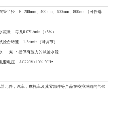
摆管半径：
R=200mm、400mm、600mm、800mm（可任选
）
水流量：
每孔0.07L/min（±5%）
试验台转速：
1-3r/min（可调节）
水 泵 ：
提供有压力的试验水源
电源电压：
AC220V±10% 50Hz
电器元件，汽车，摩托车及其零部件等产品在模拟淋雨的气候