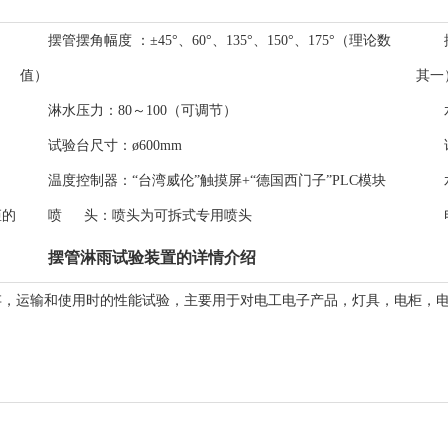
摆管摆角幅度 ：
±45°、60°、135°、150°、175°（理论数
值）
其一
淋水压力：
80～100（可调节）
试验台尺寸：
ø600mm
温度控制器：
“台湾威伦”触摸屏+“德国西门子”PLC模块
矩的
喷 头：
喷头为可拆式专用喷头
摆管淋雨试验装置的详情介绍
存，运输和使用时的性能试验，主要用于对电工电子产品，灯具，电柜，